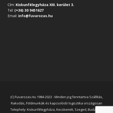
Cím:
Kiskunfélegyháza XIII. kerület 3.
Tel:
(+36) 30 9451627
Email:
info@fuvarozas.hu
(C) Fuvarozas.Hu 1984-2023 - Minden jog fenntartva Szállítás,
Rakodás, Földmunkák és kapcsolódó logisztika országosan
Telephely: Kiskunfélegyháza, Kecskemét, Szeged, Budapest